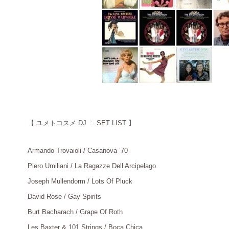
【
ユメトコスメ DJ : SET LIST 】
Armando Trovaioli / Casanova ’70
：
Piero Umiliani / La Ragazze Dell Arcipelago
：
Joseph Mullendorm / Lots Of Pluck
：
David Rose / Gay Spirits
：
Burt Bacharach / Grape Of Roth
：
Les Baxter & 101 Strings / Boca Chica
：