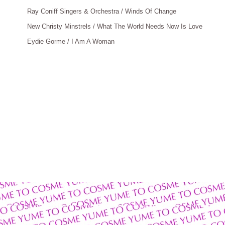
Ray Coniff Singers & Orchestra / Winds Of Change
：
New Christy Minstrels / What The World Needs Now Is Love
：
Eydie Gorme / I Am A Woman
：