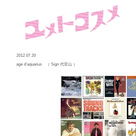
2012.07.20
age d’aquarius （ Sign 代官山 ）