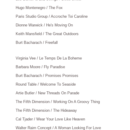
Hugo Montenegro / The Fox
：
Paris Studio Group / Accroche Toi Caroline
：
Dionne Warwick / He's Moving On
：
Keith Mansfield / The Great Outdoors
：
Burt Bacharach / Freefall
：
Virginia Vee / Le Temps De La Boheme
：
Barbara Moore / Fly Paradise
：
Burt Bacharach / Promises Promises
：
Round Table / Welcome To Seaside
：
Artie Butler / New Threads On Parade
：
The Fifth Dimension / Working On A Groovy Thing
：
The Fifth Dimension / The Hideaway
：
Cal Tjader / Wear Your Love Like Heaven
：
Walter Raim Concept / A Woman Looking For Love
：