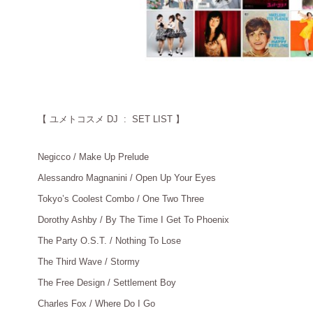
【
ユメトコスメ DJ : SET LIST 】
Negicco / Make Up Prelude
＿
Alessandro Magnanini / Open Up Your Eyes
＿
Tokyo’s Coolest Combo / One Two Three
＿
Dorothy Ashby / By The Time I Get To Phoenix
＿
The Party O.S.T. / Nothing To Lose
＿
The Third Wave / Stormy
＿
The Free Design / Settlement Boy
＿
Charles Fox / Where Do I Go
＿