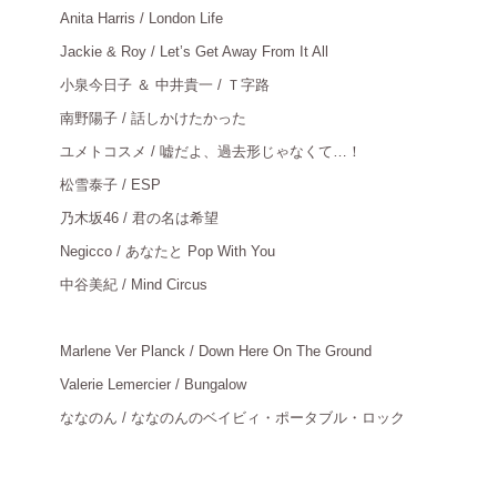
Anita Harris / London Life
＿
Jackie & Roy / Let’s Get Away From It All
＿
小泉今日子
＆ 中井貴一 / Ｔ字路
＿
南野陽子
/ 話しかけたかった
＿
ユメトコスメ
/ 嘘だよ、過去形じゃなくて…！
＿
松雪泰子
/ ESP
＿
乃木坂
46 / 君の名は希望
＿
Negicco / あなたと Pop With You
＿
中谷美紀
/ Mind Circus
＿
＿
Marlene Ver Planck / Down Here On The Ground
＿
Valerie Lemercier / Bungalow
＿
ななのん
/ ななのんのベイビィ・ポータブル・ロック
＿