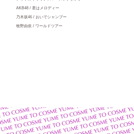
AKB48 / 君はメロディー
＿
乃木坂
46 / おいでシャンプー
＿
牧野由依
/ ワールドツアー
＿