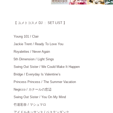
【
ユメトコスメ DJ : SET LIST 】
Young 101 / Clair
＿
Jackie Trent / Ready To Love You
＿
Royalettes / Never Again
＿
5th Dimension / Light Sings
＿
Swing Out Sister / We Could Make It Happen
＿
Bridge / Everyday Is Valentine’s
＿
Princess Princess / The Summer Vacation
＿
Negicco / カナールの窓辺
＿
Swing Out Sister / You On My Mind
＿
竹達彩奈
/ マシュマロ
＿
アイドルネッサンス
/ ベステンダンク
＿