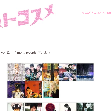
© ユメトコスメ All Righ
 vol.11 （ mona records 下北沢 ）