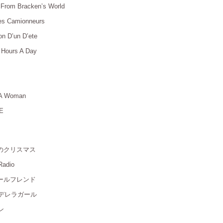
 From Bracken’s World
＿
Des Camionneurs
＿
n D’un D’ete
＿
 Hours A Day
＿
＿
＿
 A Woman
＿
E
＿
夢のクリスマス
＿
Radio
＿
ガールフレンド
＿
/ シンデレラガール
＿
ン
＿