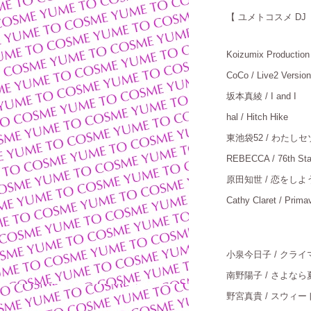
【
ユメトコスメ DJ : 
Koizumix Production 
CoCo / Live2 Version
坂本真綾
/ I and I
＿
hal / Hitch Hike
＿
東池袋
52 / わたし
REBECCA / 76th Sta
原田知世
/ 恋をしよ
Cathy Claret / Prima
小泉今日子
/ クラ
南野陽子
/ さよなら
野宮真貴
/ スウィ