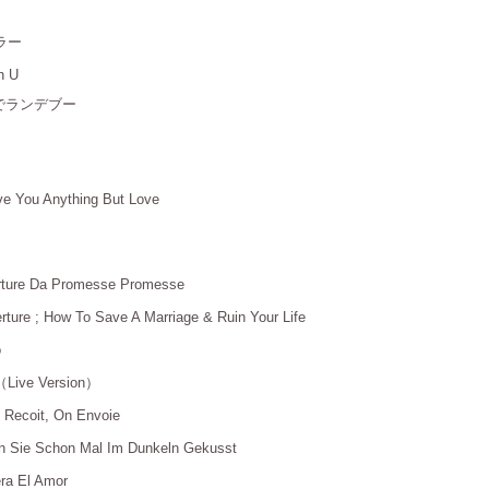
ラー
＿
h U
＿
 宇宙でランデブー
＿
ive You Anything But Love
＿
erture Da Promesse Promesse
＿
rture ; How To Save A Marriage & Ruin Your Life
＿
o
＿
（Live Version）
＿
n Recoit, On Envoie
＿
n Sie Schon Mal Im Dunkeln Gekusst
＿
era El Amor
＿