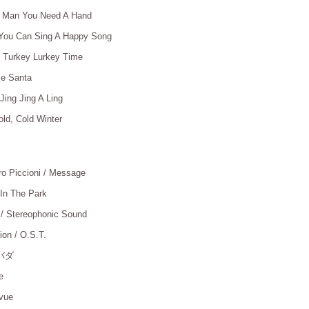
/ Man You Need A Hand
＿
f You Can Sing A Happy Song
＿
 Turkey Lurkey Time
＿
Be Santa
＿
ing Jing A Ling
＿
old, Cold Winter
＿
ro Piccioni / Message
＿
 In The Park
＿
 / Stereophonic Sound
＿
on / O.S.T.
＿
バダ
＿
e
＿
vue
＿