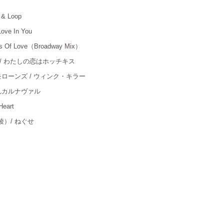
p & Loop
＿
Love In You
＿
ons Of Love（Broadway Mix）
＿
/ わたしの恋はホッチキス
＿
ローンズ / ウィンク・キラー
＿
/ 踊れカルナヴァル
＿
Heart
＿
綾）
/ ねぐせ
＿