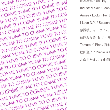
岡村靖幸
/ Shining
＿
Industrial Salt / Loo
Aimee / Lookin’ For 
I Love N.Y. / Seas
放課後ティータイム
藤岡みなみ
＆ ザ・モ
Tomato n’ Pine 
松田聖子
/ Precious 
北白川たまこ（洲崎