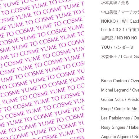
坂本真綾
/ 走る
＿
中山美穂
/ マーチカ
NOKKO / I Will Catc
Les 5-4-3-2-1 /
吉岡忍
/ NO NO NO
YOU / ワンダー３
＿
水森亜土
/ I Can't G
Bruno Canfora / Ov
Michel Legrand / Ove
Gunter Noris / Prest
Koop / Come To Me
Les Parisiennes / O
Rosy Singers / Habe
Augusto Alguero / S