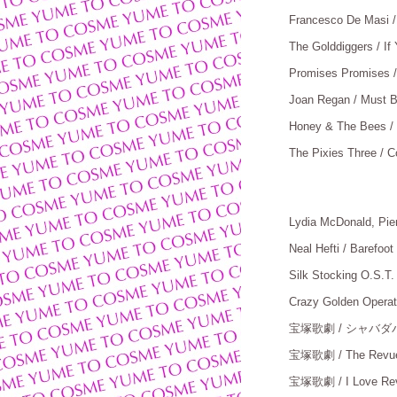
Francesco De Masi 
The Golddiggers / I
Promises Promises /
Joan Regan / Must 
Honey & The Bees / J
The Pixies Three / C
Lydia McDonald, Pie
Neal Hefti / Barefoot
Silk Stocking O.S.T.
Crazy Golden Operati
宝塚歌劇
/ シャバダ
宝塚歌劇
/ The Revu
宝塚歌劇
/ I Love Re