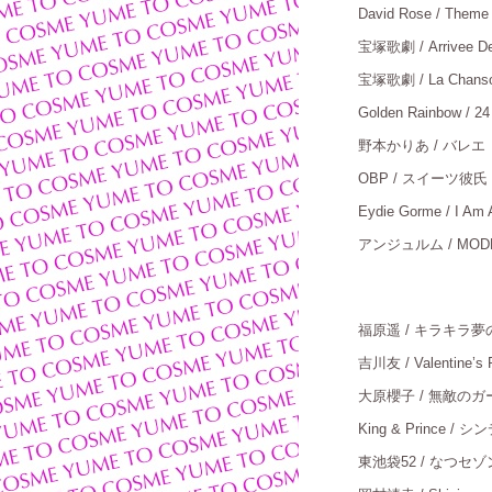
David Rose / Theme
宝塚歌劇
/ Arrivee 
宝塚歌劇
/ La Chanso
Golden Rainbow / 24
野本かりあ
/ バレエ
OBP / スイーツ彼氏
Eydie Gorme / I Am
アンジュルム
/ MOD
福原遥
/ キラキラ
吉川友
/ Valentine’s 
大原櫻子
/ 無敵の
King & Prince 
東池袋
52 / なつセゾ