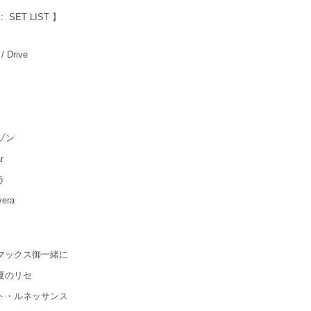
SET LIST 】
/ Drive
＿
＿
セゾン
＿
r
＿
う
＿
vera
＿
イマックス御一緒に
＿
夏のリセ
＿
ート・ルネッサンス
＿