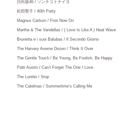
日向坂
46 / ソンナコトナイヨ
松田聖子
/ 40th Party
Magnus Carlson / Fron Now On
：
Martha & The Vandellas / ( Love Is Like A ) Heat Wave
：
Brunetta e i suoi Balubas / Il Secondo Giorno
：
The Harvery Averne Dozen / Think It Over
：
The Gentle Touch / Be Young, Be Foolish, Be Happy
：
Patti Austin / Can’t Forget The One I Love
：
The Lorelei / Stop
：
The Catelinas / Summertime’s Calling Me
：